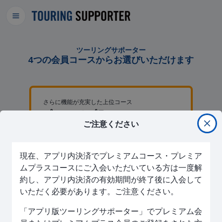
ツーリングサポーター
4つの会員コースからお選びいただけます
さらに機能が充実した上位コース
プレミアムプラスコース
ご注意ください
無料で1ヶ月お試し
※いつでもキャンセルできます
※ 初回入会月の翌月末まで無料。終了後は¥1,000/月。
現在、アプリ内決済でプレミアムコース・プレミア
ムプラスコースにご入会いただいている方は一度解
プレミアムプラスコースで使える機能
約し、アプリ内決済の有効期間が終了後に入会して
プレミアムコースの全ての機能
いただく必要があります。ご注意ください。
ルート保存数100件
「アプリ版ツーリングサポーター」でプレミアム会
ルートに設定できる地点数100地点