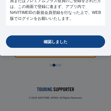
員またはプレミアムプラス会員のご登録をされた方
スマホアプリ版で使える限定機能
は、この画面で登録に進まず、アプリ内で
CarPlay/Android Autoなどの車載器
NAVITIMEIDの新規会員登録を行なった上で、WEB
が制限なく使える
版でログインをお願いいたします。
圏外でも地図・検索・ナビゲーショ
ンが使える
通信量節約モードが使える
確認しました
©
2026
NAVITIME JAPAN. All Rights Reserved.